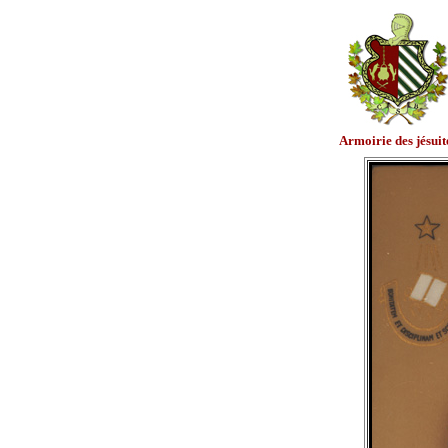
Armoirie des jésuit