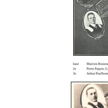
haut
Marcien Bonneau
2e
Pierre Paquin, G
3e
Arthur Prud'hom