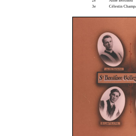
2e
Aimé Bertrand
3e
Célestin Champa