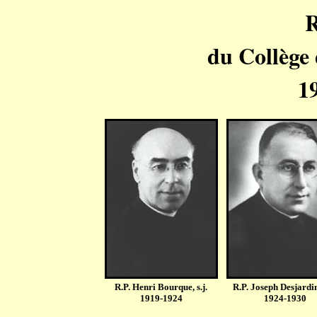
R
du Collège 
1
R.P. Henri Bourque, s.j.
R.P. Joseph Desjardins
1919-1924
1924-1930