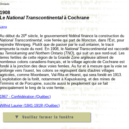
Ontario
1908
Le
National Transcontinental
à Cochrane
Liens
e
Au début du 20
siècle, le gouvernement fédéral finance la construction du
National Transcontinental
, voie ferrée qui part de Moncton, dans l'Est, pour
rejoindre Winnipeg. Plutôt que de passer par le sud ontarien, le tracé
emprunte la route du nord. En 1908, le
National Transcontinental
est raccordé
au
Temiskaming and Northern Ontario
(
TNO
), qui suit un axe nord-sud. Les
terres fertiles de cette région de la Grande Zone argileuse attirent de
nombreux colons canadiens-français, et le village agricole de Cochrane est
fondé à la jonction des deux voies ferrées. Au fur et à mesure que la voie se
prolonge vers l'ouest, les colons se regroupent dans d'autres villages
agricoles, comme Moonbeam, Val-Rita et Hearst, qui sera fondé en 1913.
L'exploitation de la forêt, notamment à Kapuskasing, et des mines de
Timmins et de Porcupine, suscite aussi le peuplement qui se fait
principalement le long de la voie ferrée.
1867 - Confédération (Québec)
Wilfrid Laurier (1841-1919) (Québec)